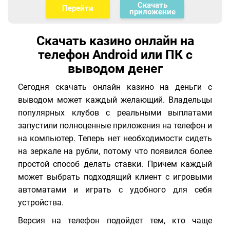
Скачать
Перейти
приложение
Скачать казино онлайн на
телефон Android или ПК с
выводом денег
Сегодня скачать онлайн казино на деньги с
выводом может каждый желающий. Владельцы
популярных клубов с реальными выплатами
запустили полноценные приложения на телефон и
на компьютер. Теперь нет необходимости сидеть
на зеркале на рубли, потому что появился более
простой способ делать ставки. Причем каждый
может выбрать подходящий клиент с игровыми
автоматами и играть с удобного для себя
устройства.
Версия на телефон подойдет тем, кто чаще