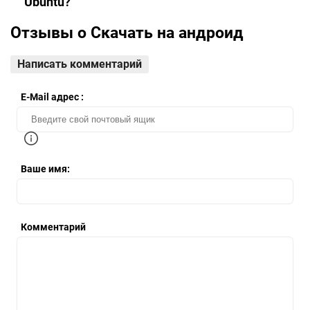
Ubuntu?
Отзывы о Скачать на андроид
Написать комментарий
E-Mail адрес :
Ваше имя:
Комментарий