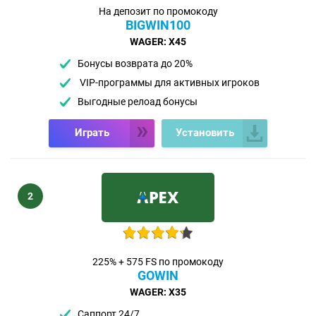
На депозит по промокоду
BIGWIN100
WAGER: X45
Бонусы возврата до 20%
VIP-программы для активных игроков
Выгодные релоад бонусы
Играть
Установить
2
225% + 575 FS по промокоду
GOWIN
WAGER: X35
Саппорт 24/7