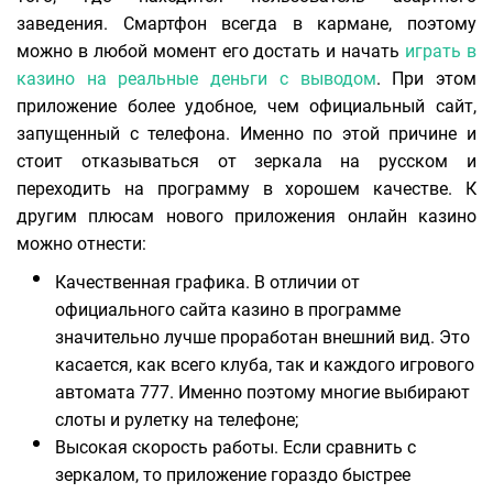
заведения. Смартфон всегда в кармане, поэтому
можно в любой момент его достать и начать
играть в
казино на реальные деньги с выводом
. При этом
приложение более удобное, чем официальный сайт,
запущенный с телефона. Именно по этой причине и
стоит отказываться от зеркала на русском и
переходить на программу в хорошем качестве. К
другим плюсам нового приложения онлайн казино
можно отнести:
Качественная графика. В отличии от
официального сайта казино в программе
значительно лучше проработан внешний вид. Это
касается, как всего клуба, так и каждого игрового
автомата 777. Именно поэтому многие выбирают
слоты и рулетку на телефоне;
Высокая скорость работы. Если сравнить с
зеркалом, то приложение гораздо быстрее