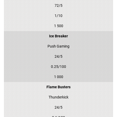
72/5
1/10
1 500
Ice Breaker
Push Gaming
24/5
0.25/100
1 000
Flame Busters
Thunderkick
24/5