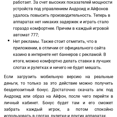
работает. За счет высоких показателей мощности
устройств под управлением Андроид и Айфонов
удалось повысить производительность. Теперь в
аппаратах нет никаких задержек и играть стало
гораздо комфортнее. Причем в каждый игровой
автомат 777;
Нет рекламы. Также стоит отметить, что в
приложении, в отличии от официального сайта
казино в интернете нет баннеров с рекламой. В
итоге, можно комфортно делать ставки в лучших
слотах и рулетках и ничего не будет мешать.
Если загрузить мобильную версию на реальные
деньги, то только за это действие можно получить
бездепозитный бонус. Достаточно скачать апк под
Андроид или образ на Айфон, после чего перейти в
личный кабинет. Бонус будет там и его сможет
забрать каждый игрок, а потом спокойно
использовать в слотах, рулетке и других аппаратах.