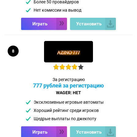
Более 50 провайдеров
Нет комиссии на вывод
Играть
Установить
8
За регистрацию
777 рублей за регистрацию
WAGER: НЕТ
Эксклюзивные игровые автоматы
Хороший рейтинг среди игроков
Щедрые выплаты по джекпоту
Играть
Установить