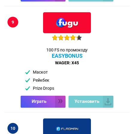
9
100 FS по промокоду
EASYBONUS
WAGER: X45
Маскот
Рейкбек
Prize Drops
Играть
Установить
10