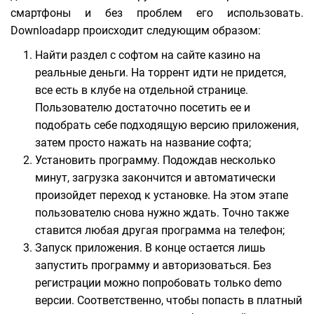
смартфоны и без проблем его использовать.
Downloadapp происходит следующим образом:
Найти раздел с софтом на сайте казино на
реальные деньги. На торрент идти не придется,
все есть в клубе на отдельной странице.
Пользователю достаточно посетить ее и
подобрать себе подходящую версию приложения,
затем просто нажать на название софта;
Установить программу. Подождав несколько
минут, загрузка закончится и автоматически
произойдет переход к установке. На этом этапе
пользователю снова нужно ждать. Точно также
ставится любая другая программа на телефон;
Запуск приложения. В конце остается лишь
запустить программу и авторизоваться. Без
регистрации можно попробовать только demo
версии. Соответственно, чтобы попасть в платный