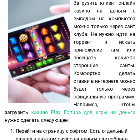
Загрузить клиент онлайн
казино на деньги с
выводом на компьютер
можно только через сайт
клуба. Не нужно идти на
торрент и искать
приложение там или
посещать какие-то
сторонние сайты.
Комфортно делать
ставки в интернете можно
будет только через
официальную программу.
Например, чтобы
загрузить
казино Play Fortuna для игры на деньги
нужно сделать следующее:
Перейти на страницу с софтом. Есть отдельный
раздел в каждом casino на деньги, где собраны