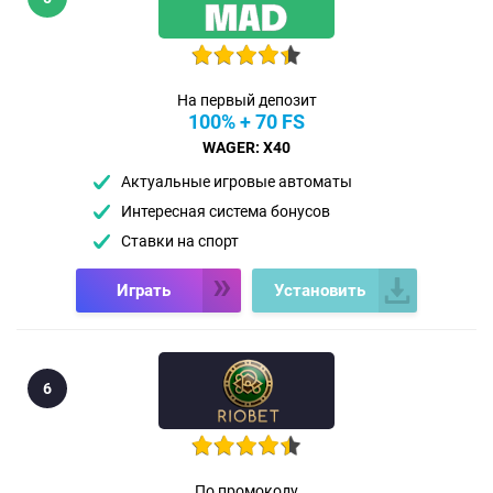
На первый депозит
100% + 70 FS
WAGER: Х40
Актуальные игровые автоматы
Интересная система бонусов
Ставки на спорт
Играть
Установить
6
По промокоду