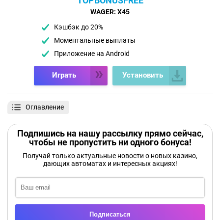
TOPBONUSFREE
WAGER: X45
Кэшбэк до 20%
Моментальные выплаты
Приложение на Android
Играть
Установить
Оглавление
Подпишись на нашу рассылку прямо сейчас,
чтобы не пропустить ни одного бонуса!
Получай только актуальные новости о новых казино,
дающих автоматах и интересных акциях!