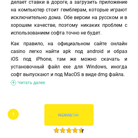
делает ставки в дороге, а загрузить приложение
на компьютер стоит гемблерам, которые играют
исключительно дома. Обе версии на русском и в
хорошем качестве, поэтому никаких проблем с
использованием софта точно не будет.
Как правило, на официальном сайте онлайн
casino легко найти apk под android и образ
iOS под iPhone, там же можно скачать и
установочный файл exe для Windows, иногда
софт выпускают и под MacOS в виде dmg файла.
Читать далее
1