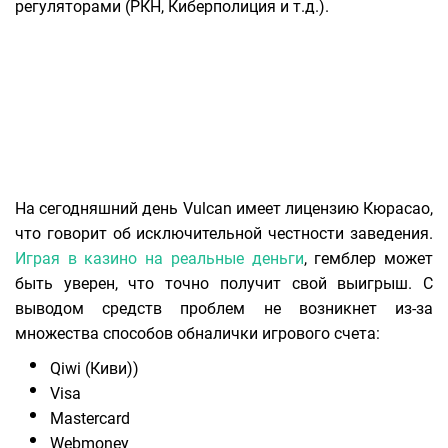
регуляторами (РКН, Киберполиция и т.д.).
На сегодняшний день Vulcan имеет лицензию Кюрасао,
что говорит об исключительной честности заведения.
Играя в казино на реальные деньги
, гемблер может
быть уверен, что точно получит свой выигрыш. С
выводом средств проблем не возникнет из-за
множества способов обналички игрового счета:
Qiwi (Киви))
Visa
Mastercard
Webmoney