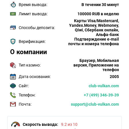
Время вывода:
В течении 30 минут
Лимит вывода:
100000 RUB в неделю
Карты Visa/Mastercard,
Yandex.Money, Webmoney,
Способы депозита:
Qiwi, Сбербанк онлайн,
Альфа-банк
Подтверждение e-mail
Верификация:
почты и номера телефона
О компании
Браузер, Мобильная
Тип казино:
версия, Приложение на
телефон
Дата основания:
2005
Сайт:
club-vulkan.com
Телефон:
+7 (499) 346-39-39
Почта:
support@club-vulkan.com
Скорость вывода:
9.2 из 10