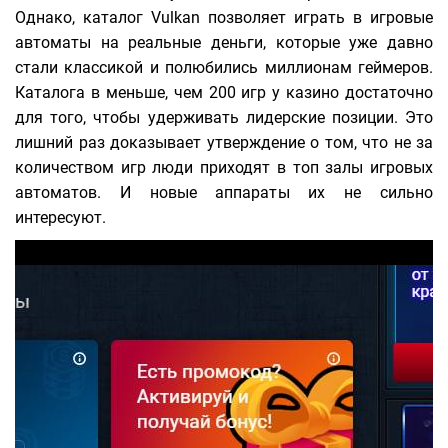
Однако, каталог Vulkan позволяет играть в игровые
автоматы на реальные деньги, которые уже давно
стали классикой и полюбились миллионам геймеров.
Каталога в меньше, чем 200 игр у казино достаточно
для того, чтобы удерживать лидерские позиции. Это
лишний раз доказывает утверждение о том, что не за
количеством игр люди приходят в топ залы игровых
автоматов. И новые аппараты их не сильно
интересуют.