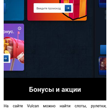
Лотереи на деньги
На сайте Vulcan можно найти слоты, рулетки,