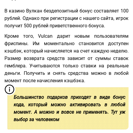
В казино Вулкан бездепозитный бонус составляет 100
рублей. Однако при регистрации с нашего сайта, игрок
получит 500 рублей приветственного бонуса.
Кроме того, Vulcan дарит новым пользователям
фриспины. Им моментально становится доступен
кэшбэк, который начисляется на счет каждую неделю.
Размер возврата средств зависит от суммы ставок
гемблера. Учитываются только ставки на реальные
деньги. Получить и снять средства можно в любой
момент после начисления кэшбэка.
Большинство подарков приходят в виде бонус
кода, который можно активировать в любой
момент. А можно и вовсе не применять. Тут уж
выбор за человеком