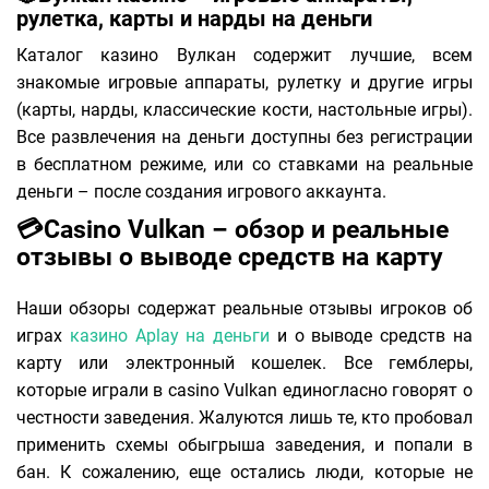
рулетка, карты и нарды на деньги
Каталог казино Вулкан содержит лучшие, всем
знакомые игровые аппараты, рулетку и другие игры
(карты, нарды, классические кости, настольные игры).
Все развлечения на деньги доступны без регистрации
в бесплатном режиме, или со ставками на реальные
деньги – после создания игрового аккаунта.
💳Casino Vulkan – обзор и реальные
отзывы о выводе средств на карту
Наши обзоры содержат реальные отзывы игроков об
играх
казино Aplay на деньги
и о выводе средств на
карту или электронный кошелек. Все гемблеры,
которые играли в casino Vulkan единогласно говорят о
честности заведения. Жалуются лишь те, кто пробовал
применить схемы обыгрыша заведения, и попали в
бан. К сожалению, еще остались люди, которые не