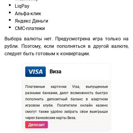
LiqPay
Альфа-клик
Яндекс Деньги
СМС-платежи
Выбора валюты нет. Предусмотрена игра только на
рубли. Поэтому, если пополняться в другой валюте,
следует быть готовым к конвертации.
Виза
Платежные карточки Visa, выпущенные
разными банками, дают возможность быстро
пополнить депозитный баланс в азартном
игровом клубе. Посетители онлайн казино
смогут также удобно забрать свои выигрыши
через банковские карты Виза.
Депозит