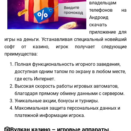
владельцам
телефонов на
Андроид
скачать
приложение для
игры на деньги. Устанавливая специальный новейший
софт от казино, игрок получает следующие
преимущества:
Полная функциональность игорного заведения,
доступная одним тапом по экрану в любом месте,
где есть Интернет.
Высокая скорость работы игровых автоматов,
благодаря прямому обмену данными с сервером.
Уникальные акции, бонусы и турниры.
Максимальная защита персональных данных и
платежной информации игрока.
🎲Вулкан казино – игровые аппараты,