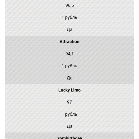
96,5
1 рубль
Да
Attraction
94,1
1 рубль
Да
Lucky Limo
97
1 рубль
Да
Zombirthday