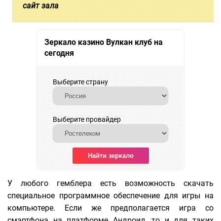
сайт зала
Зеркало казино Вулкан клуб на
сегодня
Выберите страну
Выберите провайдер
У любого гемблера есть возможность скачать
специальное программное обеспечение для игры на
компьютере. Если же предполагается игра со
смартфона на платформе Андроид, то и для таких