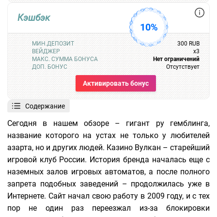
Кэшбэк
10%
МИН.ДЕПОЗИТ
300 RUB
ВЕЙДЖЕР
х3
МАКС. СУММА БОНУСА
Нет ограничений
ДОП. БОНУС
Отсутствует
Активировать бонус
Содержание
Сегодня в нашем обзоре – гигант ру гемблинга,
название которого на устах не только у любителей
азарта, но и других людей. Казино Вулкан – старейший
игровой клуб России. История бренда началась еще с
наземных залов игровых автоматов, а после полного
запрета подобных заведений – продолжилась уже в
Интернете. Сайт начал свою работу в 2009 году, и с тех
пор не один раз переезжал из-за блокировки