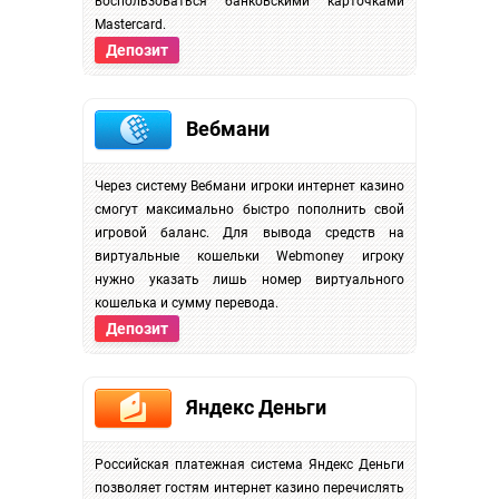
воспользоваться банковскими карточками
Mastercard.
Депозит
Вебмани
Через систему Вебмани игроки интернет казино
смогут максимально быстро пополнить свой
игровой баланс. Для вывода средств на
виртуальные кошельки Webmoney игроку
нужно указать лишь номер виртуального
кошелька и сумму перевода.
Депозит
Яндекс Деньги
Российская платежная система Яндекс Деньги
позволяет гостям интернет казино перечислять